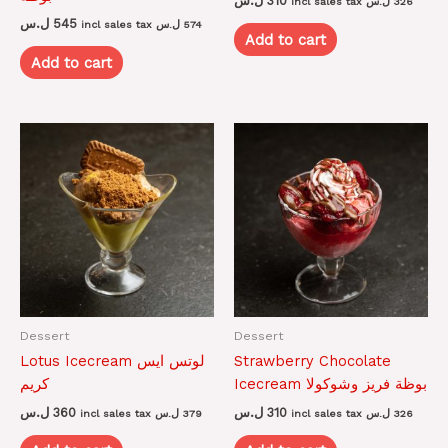
ل.س
310
incl sales tax
ل.س
326
ل.س
545
incl sales tax
ل.س
574
Add to cart
Add to cart
Dessert
Dessert
Lotus Icecream لوتس ايس
Strawberry Chocolate
Icecream بوظة فريز وشوكولا
كريم
ل.س
360
ل.س
310
incl sales tax
ل.س
379
incl sales tax
ل.س
326