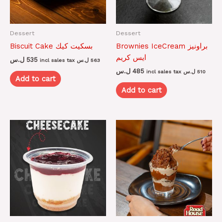
Dessert
Dessert
Brownies IceCream براونيز
Biscuit Cake بسكيت كيك
ايس كريم
ل.س
535
incl sales tax
ل.س
563
ل.س
485
incl sales tax
ل.س
510
Add to cart
Add to cart