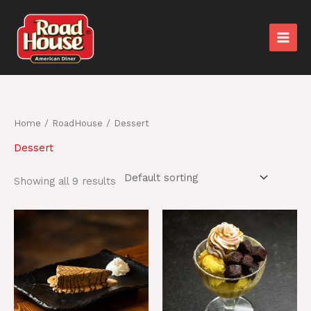
Skip
to
content
Home
/
RoadHouse
/ Dessert
Dessert
Showing all 9 results