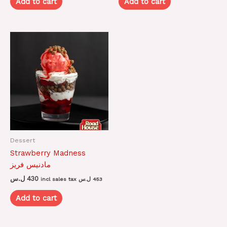
Add to cart
Add to cart
Dessert
Strawberry Madness
مادنيس فريز
ل.س
430
incl sales tax
ل.س
453
Add to cart