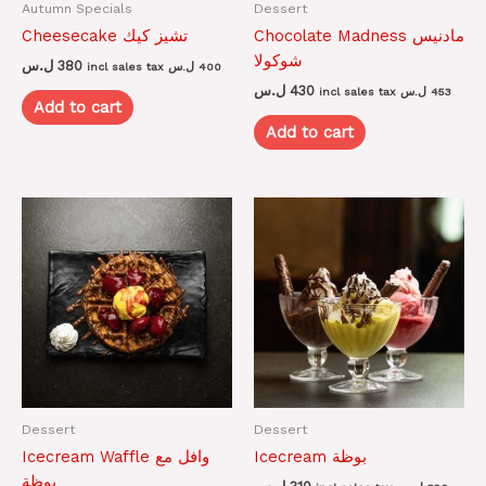
Autumn Specials
Dessert
Chocolate Madness مادنيس
Cheesecake ‎تشيز كيك
شوكولا
ل.س
380
incl sales tax
ل.س
400
ل.س
430
incl sales tax
ل.س
453
Add to cart
Add to cart
Dessert
Dessert
Icecream بوظة
Icecream Waffle وافل مع
بوظة