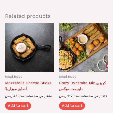
Related products
RoadHouse
RoadHouse
Mozzarella Cheese Sticks
Crazy Dynamite Mix كريزي
داينيمت ميكس
أصابع موزاريلا
ل.س
460
ل.س
1.120
incl sales tax
ل.س
484
incl sales tax
ل.س
1.179
Add to cart
Add to cart