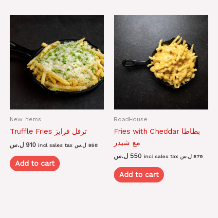
New Items
RoadHouse
Fries with Cheddar بطاطا
Truffle Fries ترفل فرايز
مع شيدر
ل.س
910
incl sales tax
ل.س
958
ل.س
550
incl sales tax
ل.س
579
Add to cart
Add to cart