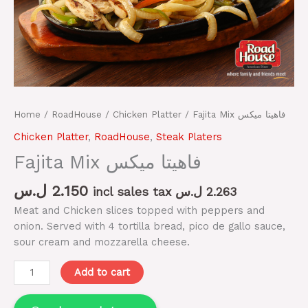
Home
/
RoadHouse
/
Chicken Platter
/ Fajita Mix فاهيتا ميكس
Chicken Platter
,
RoadHouse
,
Steak Platers
Fajita Mix فاهيتا ميكس
ل.س
2.150
incl sales tax
ل.س
2.263
Meat and Chicken slices topped with peppers and
onion. Served with 4 tortilla bread, pico de gallo sauce,
sour cream and mozzarella cheese.
Add to cart