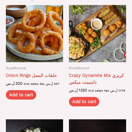
RoadHouse
RoadHouse
Crazy Dynamite Mix كريزي
Onion Rings حلقات البصل
داينيمت ميكس
ل.س
320
incl sales tax
ل.س
337
ل.س
1.120
incl sales tax
ل.س
1.179
Add to cart
Add to cart