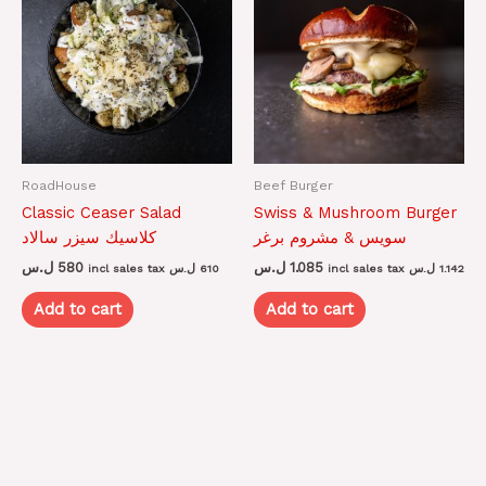
RoadHouse
Beef Burger
Classic Ceaser Salad
Swiss & Mushroom Burger
سويس & مشروم برغر
كلاسيك سيزر سالاد
ل.س
580
ل.س
1.085
incl sales tax
ل.س
610
incl sales tax
ل.س
1.142
Add to cart
Add to cart