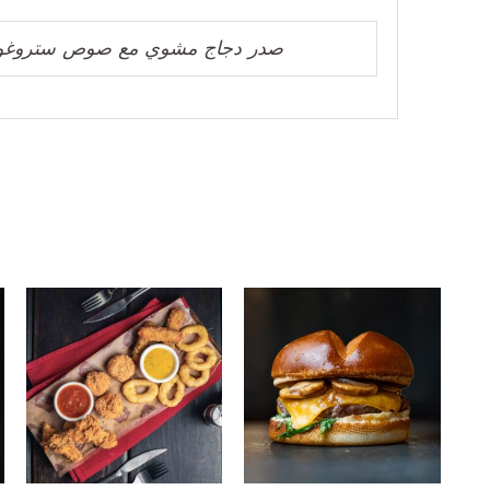
صدر دجاج مشوي مع صوص ستروغون