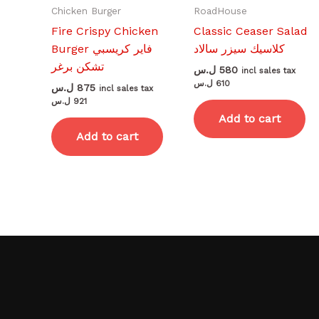
Chicken Burger
RoadHouse
Fire Crispy Chicken
Classic Ceaser Salad
كلاسيك سيزر سالاد
Burger فاير كريسبي
تشكن برغر
ل.س
580
incl sales tax
ل.س
610
ل.س
875
incl sales tax
ل.س
921
Add to cart
Add to cart