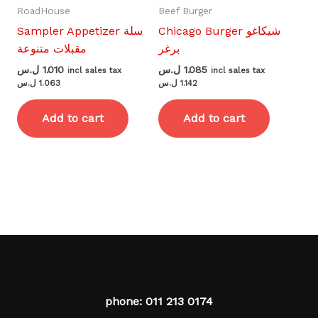
RoadHouse
Beef Burger
Chicago Burger شيكاغو
Sampler Appetizer سلة
برغر
مقبلات متنوعة
ل.س
1.010
ل.س
1.085
incl sales tax
incl sales tax
ل.س
1.063
ل.س
1.142
Add to cart
Add to cart
phone: 011 213 0174