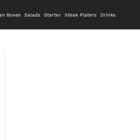
n Boxes
Salads
Starter
Steak Platers
Drinks