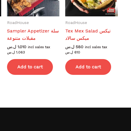
RoadHouse
RoadHouse
Tex Mex Salad تيكس
Sampler Appetizer سلة
ميكس سالاد
مقبلات متنوعة
ل.س
1.010
ل.س
580
incl sales tax
incl sales tax
ل.س
1.063
ل.س
610
Add to cart
Add to cart