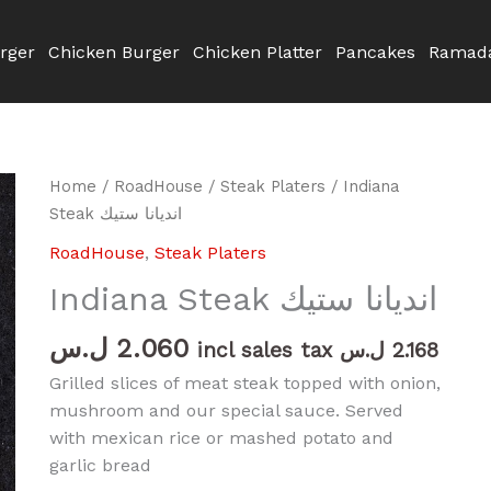
rger
Chicken Burger
Chicken Platter
Pancakes
Ramada
Indiana
Home
/
RoadHouse
/
Steak Platers
/ Indiana
Steak
Steak انديانا ستيك
انديانا
RoadHouse
,
Steak Platers
ستيك
Indiana Steak انديانا ستيك
quantity
ل.س
2.060
incl sales tax
ل.س
2.168
Grilled slices of meat steak topped with onion,
mushroom and our special sauce. Served
with mexican rice or mashed potato and
garlic bread