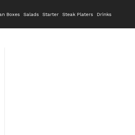
n Boxes
Salads
Starter
Steak Platers
Drinks