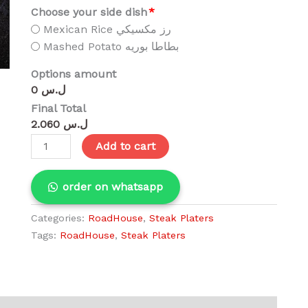
Choose your side dish
*
Mexican Rice رز مكسيكي
Mashed Potato بطاطا بوريه
Options amount
0 ل.س
Final Total
2.060 ل.س
Add to cart
order on whatsapp
Categories:
RoadHouse
,
Steak Platers
Tags:
RoadHouse
,
Steak Platers