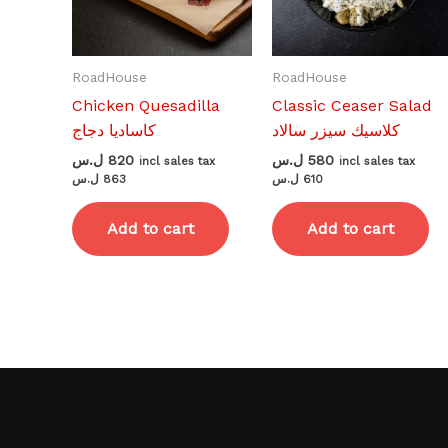
RoadHouse
RoadHouse
Chicken Quesadilla
Classic Ceaser Salad
كلاسيك سيزر سالاد
كاساديا دجاج
ل.س
820
ل.س
580
incl sales tax
incl sales tax
ل.س
863
ل.س
610
Add to cart
Add to cart