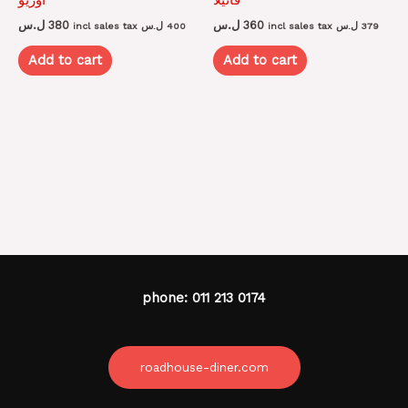
ل.س
380
ل.س
360
incl sales tax
ل.س
400
incl sales tax
ل.س
379
Add to cart
Add to cart
phone: 011 213 0174
roadhouse-diner.com