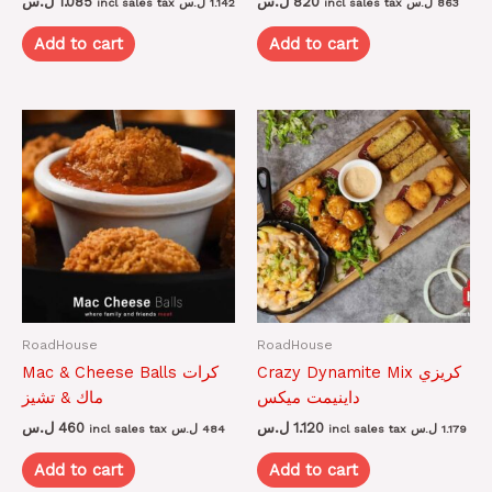
ل.س
1.085
ل.س
820
incl sales tax
ل.س
1.142
incl sales tax
ل.س
863
Add to cart
Add to cart
RoadHouse
RoadHouse
Crazy Dynamite Mix كريزي
Mac & Cheese Balls كرات
داينيمت ميكس
ماك & تشيز
ل.س
460
ل.س
1.120
incl sales tax
ل.س
484
incl sales tax
ل.س
1.179
Add to cart
Add to cart