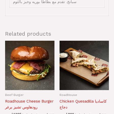
سبانخ. تقدم مع بطاطا بوريه وخبز بالثوم
Related products
Beef Burger
RoadHouse
Roadhouse Cheese Burger
Chicken Quesadilla كاساديا
دجاج
رودهاوس تشيز برغر