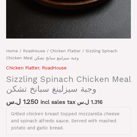
Home
/
RoadHouse
/
Chicken Platter
/ Sizzling Spinach
Chicken Meal وجبة سيزلينغ سبانخ تشكن
Chicken Platter
,
RoadHouse
Sizzling Spinach Chicken Meal
وجبة سيزلينغ سبانخ تشكن
ل.س
1.250
incl sales tax
ل.س
1.316
Grilled chicken breast topped mozzarella cheese
and spinach alfredo sauce. Served with mashed
potato and garlic bread.