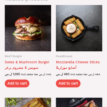
Beef Burger
RoadHouse
Swiss & Mushroom Burger
Mozzarella Cheese Sticks
أصابع موزاريلا
سويس & مشروم برغر
ل.س
1.085
ل.س
460
incl sales tax
ل.س
1.142
incl sales tax
ل.س
484
Add to cart
Add to cart