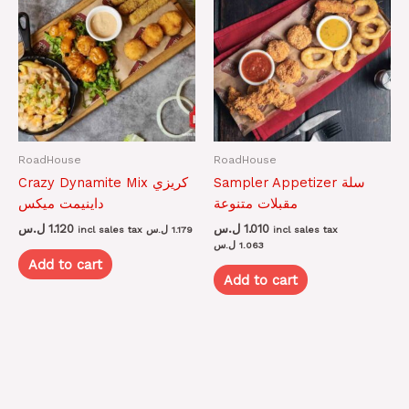
RoadHouse
RoadHouse
Sampler Appetizer سلة
Crazy Dynamite Mix كريزي
مقبلات متنوعة
داينيمت ميكس
ل.س
1.120
ل.س
1.010
incl sales tax
ل.س
1.179
incl sales tax
ل.س
1.063
Add to cart
Add to cart